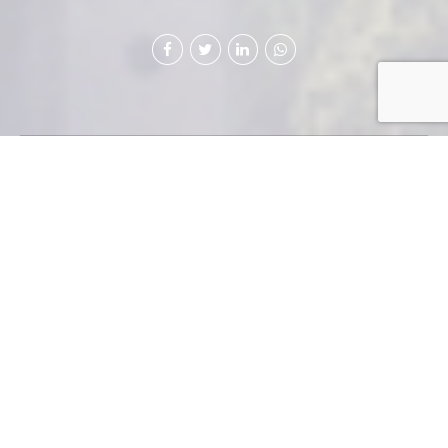
Este año ha dejado un saldo de
logros alcanzados por cada una
de las gremiales adscritas a
Cámara de Industria de
Guatemala, la que, en conjunto,
no solo son representantes de
diversos sectores industriales
del país, sino también han trabajado en coordinación
para conseguir objetivos en común.