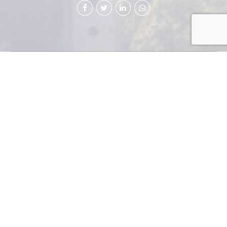
Pagamos,
como
ciudadanos,un
precio
demasiado caro
por mantener
una