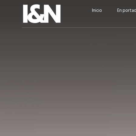
Inicio
En porta
Guatehuevo: medio siglo
“La sostenibilid
produciendo la proteína
el centro de Cer
más accesible para los
Ambev Guatema
guatemaltecos
Ricardo Urteaga
ACTUALIDAD
EN PORTADA
julio 2026
EN PORTADA
mayo 202