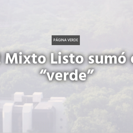
PÁGINA VERDE
 Mixto Listo sumó
“verde”