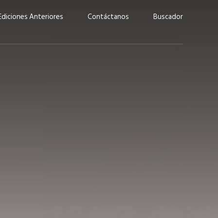
Ediciones Anteriores
Contáctanos
Buscador
uárez: “Las
Lucas Martínez Paz: “En
demos liderar y
tecnología, hay que invertir
aso por nuestros
con inteligencia, no por
ritos”
moda”
marzo 2026
EN PORTADA
febrero 2026