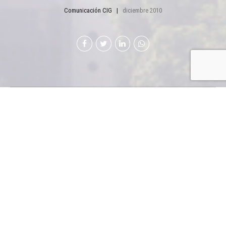
Comunicación CIG
diciembre 2010
L
a reducción de
asesinatos de la cual
se habla en el serio
informe de Mendoza es
atribuible a un efecto
péndulo de los niveles de
crimen y no tiene que ver
con la capacidad de control