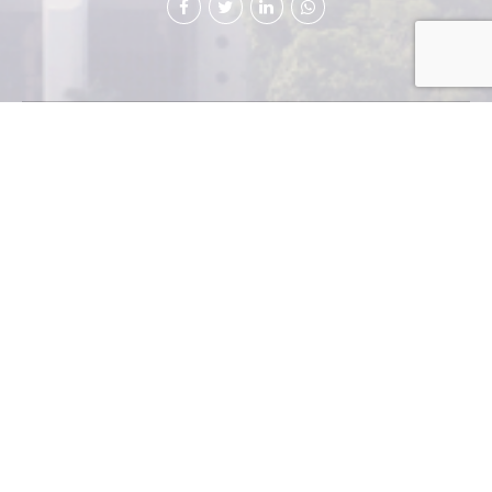
IBM informó que formó un
emprendimiento de financiación de
tecnología en China en conjunto con
el fabricante de chips AMD, con el
objetivo de armar una operación con
cientos de millones de dólares en activos en su primer
año.
El emprendimiento, que estará basado en la ciudad
norteña de Tianjin, será el primero de IBM en China
que la involucra en un servicio conocido como