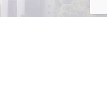
Post Views:
925
PREVIOUS
Ene-10 EXPOLEARNING
NEXT
Ene-10 Ferias