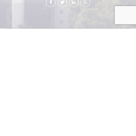
S
i necesitas, encuentras;
si te necesitan, te encuentran